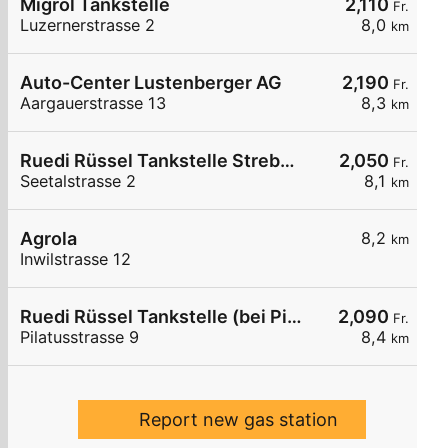
Migrol Tankstelle
2,110
Fr.
Luzernerstrasse 2
8,0
km
Auto-Center Lustenberger AG
2,190
Fr.
Aargauerstrasse 13
8,3
km
Ruedi Rüssel Tankstelle Strebel Traktoren AG
2,050
Fr.
Seetalstrasse 2
8,1
km
Agrola
8,2
km
Inwilstrasse 12
Ruedi Rüssel Tankstelle (bei Pius Weiss und Co. AG)
2,090
Fr.
Pilatusstrasse 9
8,4
km
Report new gas station