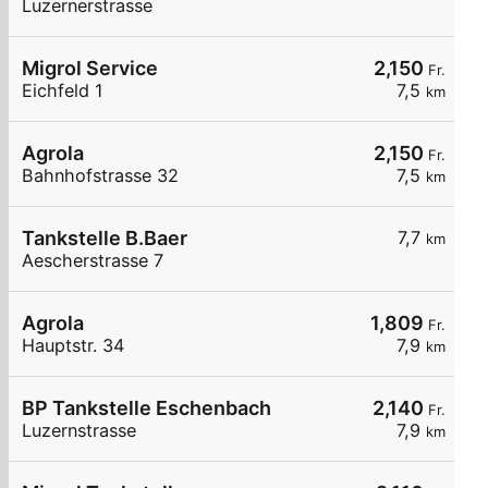
Luzernerstrasse
Migrol Service
2,150
Fr.
Eichfeld 1
7,5
km
Agrola
2,150
Fr.
Bahnhofstrasse 32
7,5
km
Tankstelle B.Baer
7,7
km
Aescherstrasse 7
Agrola
1,809
Fr.
Hauptstr. 34
7,9
km
BP Tankstelle Eschenbach
2,140
Fr.
Luzernstrasse
7,9
km