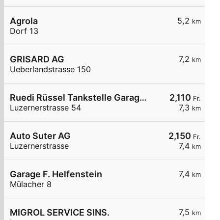
Agrola
5,2
km
Dorf 13
GRISARD AG
7,2
km
Ueberlandstrasse 150
Ruedi Rüssel Tankstelle Garage Erni Neudorf AG
2,110
Fr.
Luzernerstrasse 54
7,3
km
Auto Suter AG
2,150
Fr.
Luzernerstrasse
7,4
km
Garage F. Helfenstein
7,4
km
Mülacher 8
MIGROL SERVICE SINS.
7,5
km