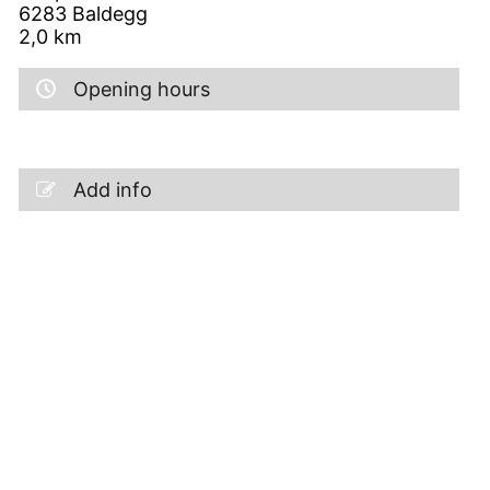
6283
Baldegg
2,0
km
Opening hours
Add info