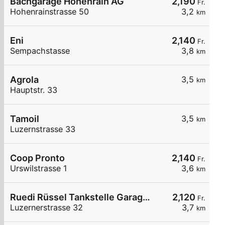
Bachgarage Hohenrain AG
2,190
Fr.
Hohenrainstrasse 50
3,2
km
Eni
2,140
Fr.
Sempachstasse
3,8
km
Agrola
3,5
km
Hauptstr. 33
Tamoil
3,5
km
Luzernstrasse 33
Coop Pronto
2,140
Fr.
Urswilstrasse 1
3,6
km
Ruedi Rüssel Tankstelle Garage Elmiger AG
2,120
Fr.
Luzernerstrasse 32
3,7
km