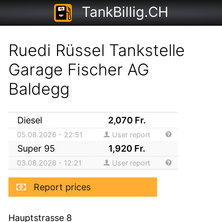
TankBillig.CH
Ruedi Rüssel Tankstelle
Garage Fischer AG
Baldegg
Diesel
2,070
Fr.
05.08.2026 - 22:51
User report
Super 95
1,920
Fr.
03.08.2026 - 12:21
User report
Report prices
Hauptstrasse 8