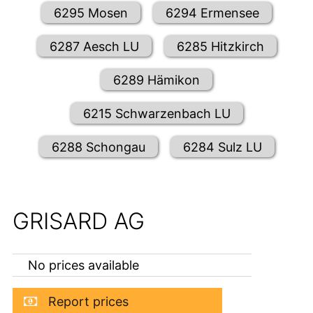
6295 Mosen
6294 Ermensee
6287 Aesch LU
6285 Hitzkirch
6289 Hämikon
6215 Schwarzenbach LU
6288 Schongau
6284 Sulz LU
GRISARD AG
No prices available
Report prices