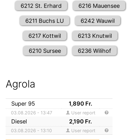
6212 St. Erhard
6216 Mauensee
6211 Buchs LU
6242 Wauwil
6217 Kottwil
6213 Knutwil
6210 Sursee
6236 Wilihof
Agrola
Super 95
1,890
Fr.
03.08.2026 - 13:47
User report
Diesel
2,190
Fr.
03.08.2026 - 13:10
User report