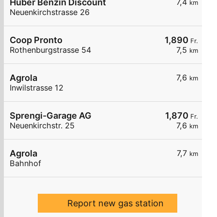
Huber Benzin Discount
7,4
km
Neuenkirchstrasse 26
Coop Pronto
1,890
Fr.
Rothenburgstrasse 54
7,5
km
Agrola
7,6
km
Inwilstrasse 12
Sprengi-Garage AG
1,870
Fr.
Neuenkirchstr. 25
7,6
km
Agrola
7,7
km
Bahnhof
Report new gas station