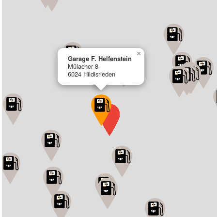
×
Garage F. Helfenstein
Mülacher 8
6024 Hildisrieden