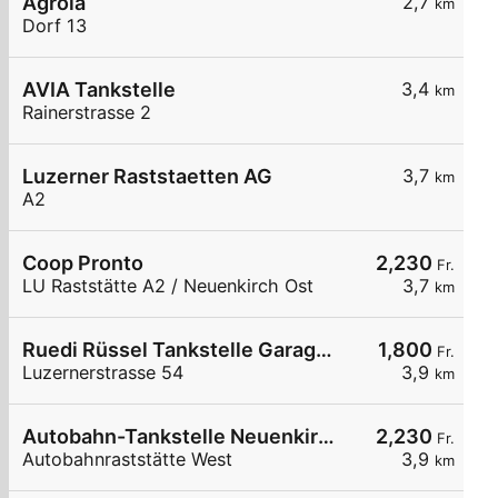
Agrola
2,7
km
Dorf 13
AVIA Tankstelle
3,4
km
Rainerstrasse 2
Luzerner Raststaetten AG
3,7
km
A2
Coop Pronto
2,230
Fr.
LU Raststätte A2 / Neuenkirch Ost
3,7
km
Ruedi Rüssel Tankstelle Garage Erni Neudorf AG
1,800
Fr.
Luzernerstrasse 54
3,9
km
Autobahn-Tankstelle Neuenkirch
2,230
Fr.
Autobahnraststätte West
3,9
km