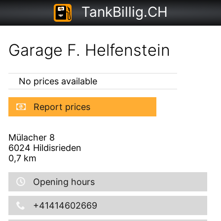
TankBillig.CH
Garage F. Helfenstein
No prices available
Report prices
Mülacher 8
6024
Hildisrieden
0,7
km
Opening hours
+41414602669