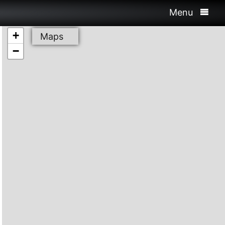
Menu
+
Maps
−