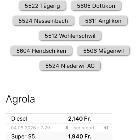
5522 Tägerig
5605 Dottikon
5524 Nesselnbach
5611 Anglikon
5512 Wohlenschwil
5604 Hendschiken
5506 Mägenwil
5524 Niederwil AG
Agrola
Diesel
2,140
Fr.
04.08.2026 - 7:29
User report
Super 95
1,940
Fr.