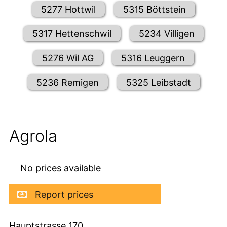
5277 Hottwil
5315 Böttstein
5317 Hettenschwil
5234 Villigen
5276 Wil AG
5316 Leuggern
5236 Remigen
5325 Leibstadt
Agrola
No prices available
Report prices
Hauptstrasse 170