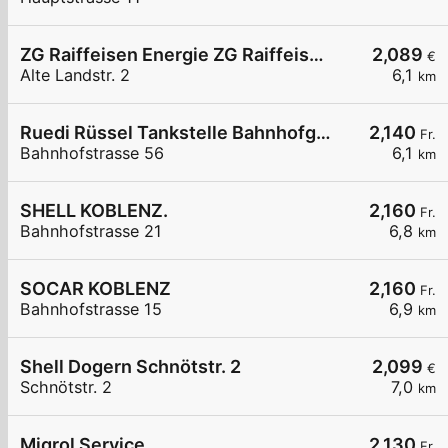
ZG Raiffeisen Energie ZG Raiffeisen Tankstelle Albbruck
2,089
€
Alte Landstr. 2
6,1
km
Ruedi Rüssel Tankstelle Bahnhofgarage H.J. Eggspühler
2,140
Fr.
Bahnhofstrasse 56
6,1
km
SHELL KOBLENZ.
2,160
Fr.
Bahnhofstrasse 21
6,8
km
SOCAR KOBLENZ
2,160
Fr.
Bahnhofstrasse 15
6,9
km
Shell Dogern Schnötstr. 2
2,099
€
Schnötstr. 2
7,0
km
Migrol Service
2,130
Fr.