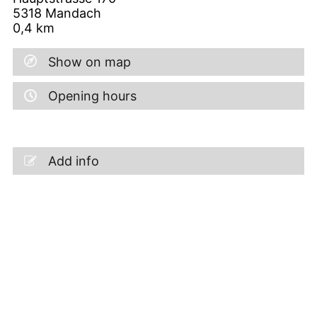
5318
Mandach
0,4
km
Show on map
Opening hours
Add info