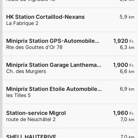
HK Station Cortaillod-Nexans
5,9
km
La Fabrique 2
Miniprix Station GPS-Automobiles SA
1,920
Fr.
Rte des Gouttes d'Or 78
6,3
km
Miniprix Station Garage Lanthemann
1,900
Fr.
Ch. des Murgiers
6,6
km
Miniprix Station Etoile Automobile SA
6,9
km
les Tilles 5
Station-service Migrol
1,960
Fr.
route de Neuchâtel 2
7,0
km
SHELL HAUTERIVE.
7,0
km